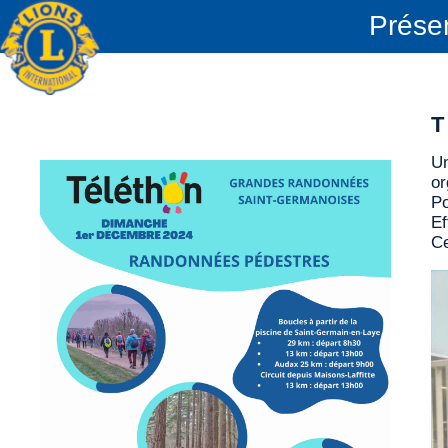
Prése
T
Un
or
Po
Ef
Ce