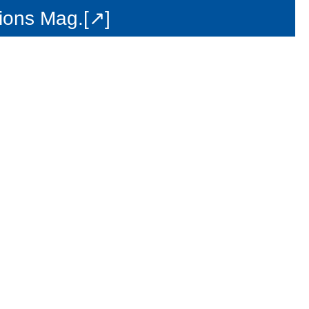
ions Mag.[↗]
s