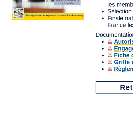
les memb
Sélection
Finale na
France le
Documentatio
Autori
Engag
Fiche 
Grille
Règle
Ret