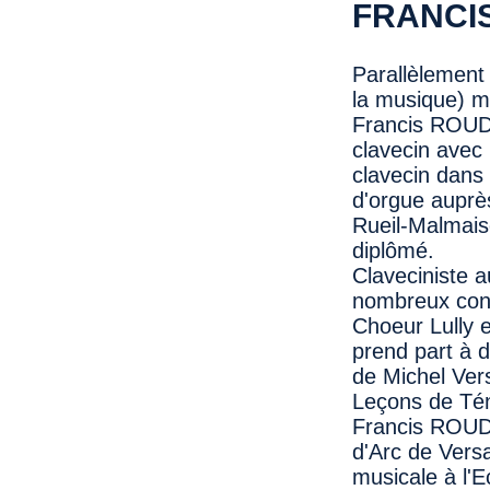
FRANCI
Parallèlement
la musique) m
Francis ROUDI
clavecin avec 
clavecin dans 
d'orgue auprès
Rueil-Malmaiso
diplômé.
Claveciniste a
nombreux con
Choeur Lully e
prend part à 
de Michel Ver
Leçons de Té
Francis ROUDIE
d'Arc de Versa
musicale à l'