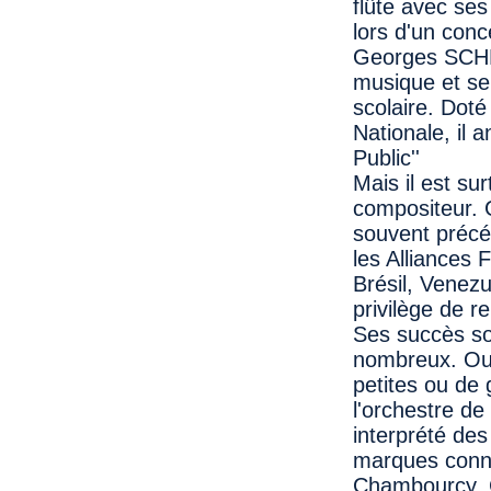
flûte avec se
lors d'un conc
Georges SCHMI
musique et se
scolaire. Doté
Nationale, il 
Public''
Mais il est su
compositeur. 
souvent précéd
les Alliances 
Brésil, Venezue
privilège de r
Ses succès son
nombreux. Out
petites ou de 
l'orchestre 
interprété de
marques connu
Chambourcy, Ca