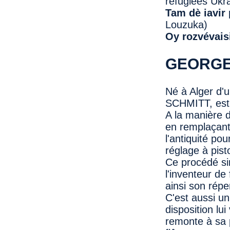
réfugiées Ukr
Tam dè iavir
Louzuka)
Oy rozvévais
GEORGE
Né à Alger d'u
SCHMITT, est u
A la manière d
en remplaçant 
l'antiquité po
réglage à pist
Ce procédé si
l'inventeur de
ainsi son répe
C'est aussi un
disposition lu
remonte à sa p