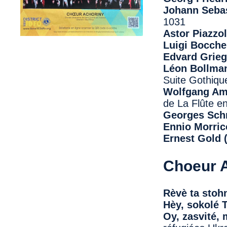
Johann Sebas
1031
Astor Piazzol
Luigi Bocche
Edvard Grieg
Léon Bollman
Suite Gothiqu
Wolfgang Am
de La Flûte e
Georges Schm
Ennio Morric
Ernest Gold 
Choeur A
Rèvè ta stoh
Hèy, sokolé 
Oy, zasvité,