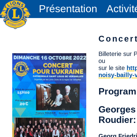
Présentation
Activit
Concert
Billeterie sur 
ou
sur le site
htt
noisy-bailly-
Progra
Georges 
Roudier:
Georg Friedr